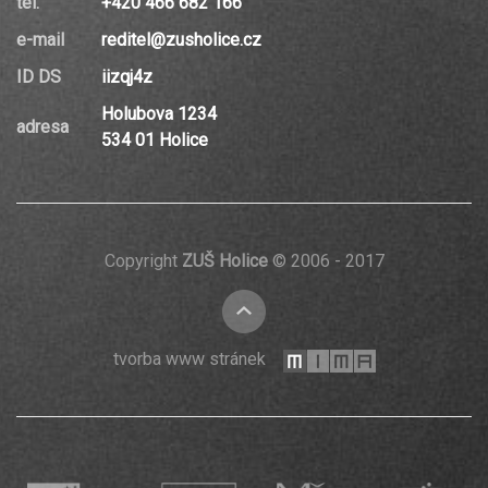
tel.
+420 466 682 166
e-mail
reditel@zusholice.cz
ID DS
iizqj4z
Holubova 1234
adresa
534 01 Holice
Copyright
ZUŠ Holice
© 2006 - 2017
nahoru
mi-
tvorba www stránek
ma.cz