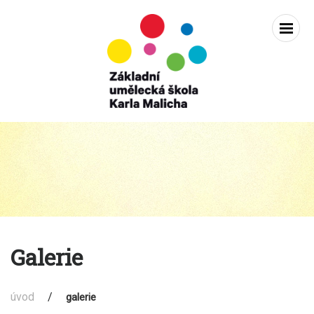
Zobra
navig
Základní
Přejít
k
umělecká
obsahu
škola
karla
Galerie
Malicha
Holice
úvod
/
galerie