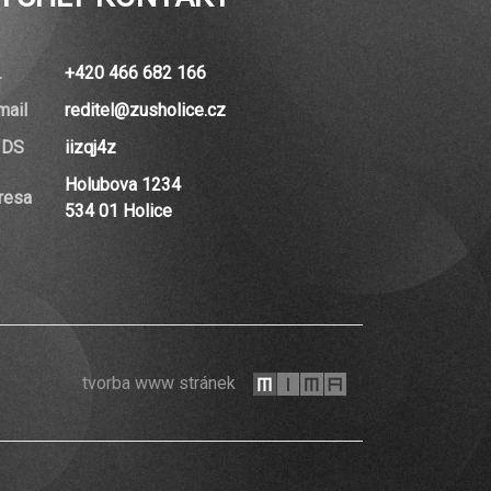
.
+420 466 682 166
mail
reditel@zusholice.cz
 DS
iizqj4z
Holubova 1234
resa
534 01 Holice
mi-
tvorba www stránek
ma.cz