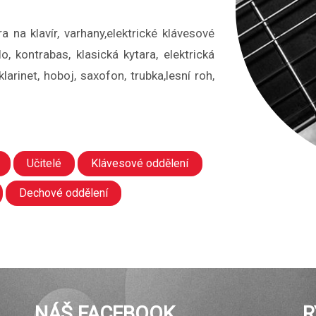
 na klavír, varhany,elektrické klávesové
lo, kontrabas, klasická kytara, elektrická
klarinet, hoboj, saxofon, trubka,lesní roh,
Učitelé
Klávesové oddělení
Dechové oddělení
NÁŠ FACEBOOK
R