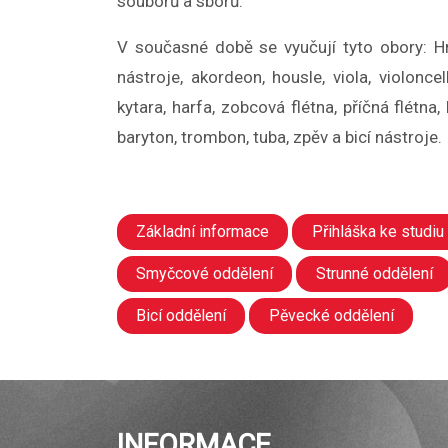
souborů a sborů.
V současné době se vyučují tyto obory: Hra
nástroje, akordeon, housle, viola, violoncel
kytara, harfa, zobcová flétna, příčná flétna, 
baryton, trombon, tuba, zpěv a bicí nástroje.
Základní informace
Přihláška ke studiu
Smyčcové oddělení
Strunné oddělení
Bicí oddělení
Pěvecké oddělení
INFORMACE