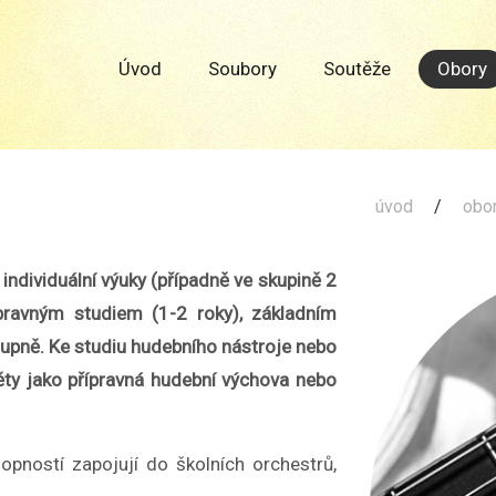
Základní
Přejít
k
umělecká
obsahu
Úvod
Soubory
Soutěže
Obory
škola
karla
Malicha
úvod
/
obo
Holice
ndividuální výuky (případně ve skupině 2
ípravným studiem (1-2 roky), základním
stupně. Ke studiu hudebního nástroje nebo
ěty jako přípravná hudební výchova nebo
opností zapojují do školních orchestrů,