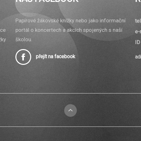
Papírové žákovské knížky nebo jako informační
tel
ace
portál o koncertech a akcích spojených s naší
e-
žky
školou.
ID
přejít na facebook
ad
nahoru