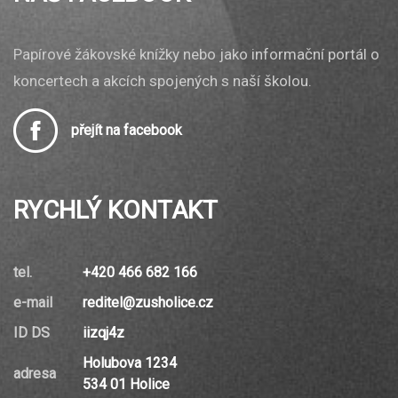
Papírové žákovské knížky nebo jako informační portál o
koncertech a akcích spojených s naší školou.
přejít na facebook
RYCHLÝ KONTAKT
tel.
+420 466 682 166
e-mail
reditel@zusholice.cz
ID DS
iizqj4z
Holubova 1234
adresa
534 01 Holice