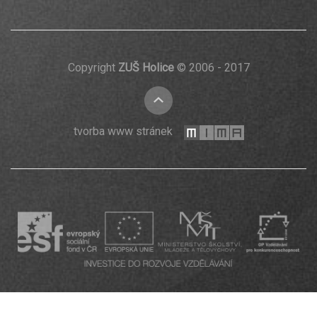
Copyright
ZUŠ Holice
© 2006 - 2017
nahoru
mi-
tvorba www stránek
ma.cz