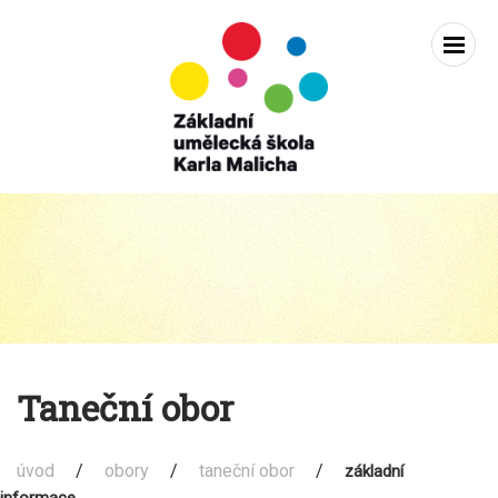
Zobra
navig
Základní
Přejít
k
umělecká
obsahu
škola
karla
Taneční obor
Malicha
Holice
úvod
/
obory
/
taneční obor
/
základní