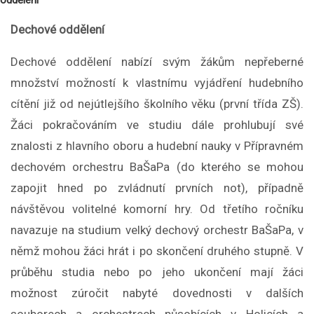
oddělení
Dechové oddělení
Dechové oddělení nabízí svým žákům nepřeberné
množství možností k vlastnímu vyjádření hudebního
cítění již od nejútlejšího školního věku (první třída ZŠ).
Žáci pokračováním ve studiu dále prohlubují své
znalosti z hlavního oboru a hudební nauky v Přípravném
dechovém orchestru BaŠaPa (do kterého se mohou
zapojit hned po zvládnutí prvních not), případně
návštěvou volitelné komorní hry. Od třetího ročníku
navazuje na studium velký dechový orchestr BaŠaPa, v
němž mohou žáci hrát i po skončení druhého stupně. V
průběhu studia nebo po jeho ukončení mají žáci
možnost zúročit nabyté dovednosti v dalších