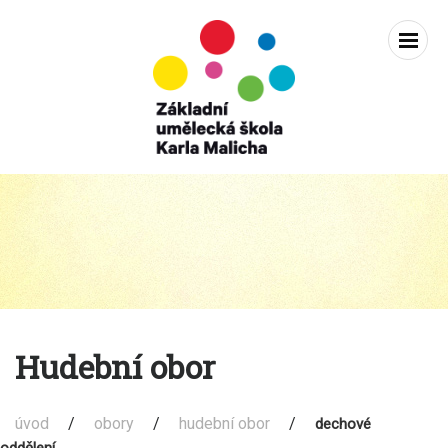
Zobra
navig
Základní
Přejít
k
umělecká
obsahu
škola
karla
Hudební obor
Malicha
Holice
úvod
/
obory
/
hudební obor
/
dechové