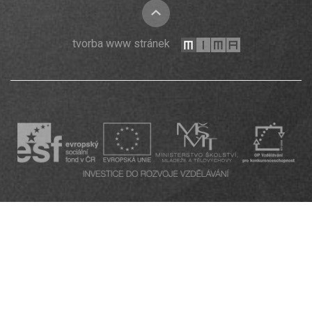
nahoru
mi-
tvorba www stránek
ma.cz