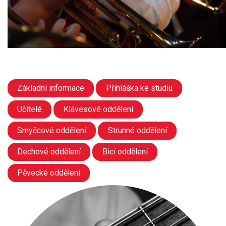
Základní informace
Přihláška ke studiu
Učitelé
Klávesové oddělení
Smyčcové oddělení
Strunné oddělení
Dechové oddělení
Bicí oddělení
Pěvecké oddělení