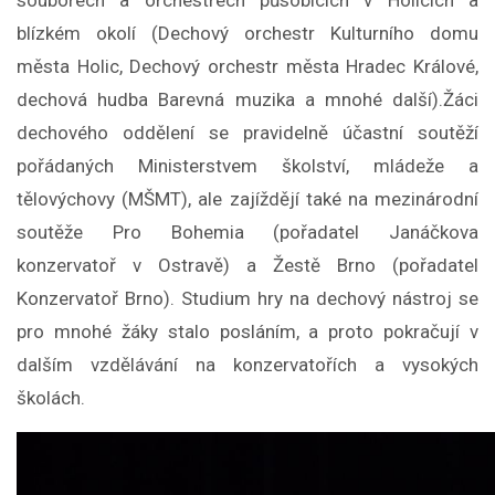
souborech a orchestrech působících v Holicích a
blízkém okolí (Dechový orchestr Kulturního domu
města Holic, Dechový orchestr města Hradec Králové,
dechová hudba Barevná muzika a mnohé další).
Žáci
dechového oddělení se pravidelně účastní soutěží
pořádaných Ministerstvem školství, mládeže a
tělovýchovy (MŠMT), ale zajíždějí také na mezinárodní
soutěže Pro Bohemia (pořadatel Janáčkova
konzervatoř v Ostravě) a Žestě Brno (pořadatel
Konzervatoř Brno).
Studium hry na dechový nástroj se
pro mnohé žáky stalo posláním, a proto pokračují v
dalším vzdělávání na konzervatořích a vysokých
školách.