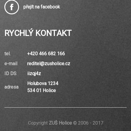
přejít na facebook
RYCHLÝ KONTAKT
tel.
+420 466 682 166
e-mail
reditel@zusholice.cz
ID DS
iizqj4z
Holubova 1234
adresa
534 01 Holice
Copyright
ZUŠ Holice
© 2006 - 2017