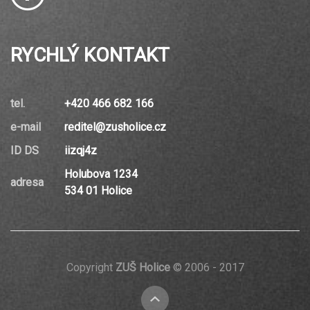
RYCHLÝ KONTAKT
tel.
+420 466 682 166
e-mail
reditel@zusholice.cz
ID DS
iizqj4z
Holubova 1234
adresa
534 01 Holice
Copyright
ZUŠ Holice
© 2006 - 2017
nahoru