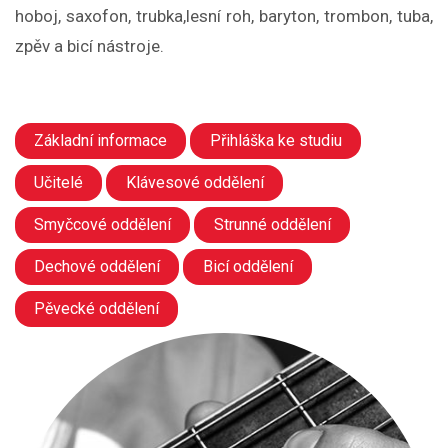
hoboj, saxofon, trubka,lesní roh, baryton, trombon, tuba,
zpěv a bicí nástroje.
Základní informace
Přihláška ke studiu
Učitelé
Klávesové oddělení
Smyčcové oddělení
Strunné oddělení
Dechové oddělení
Bicí oddělení
Pěvecké oddělení