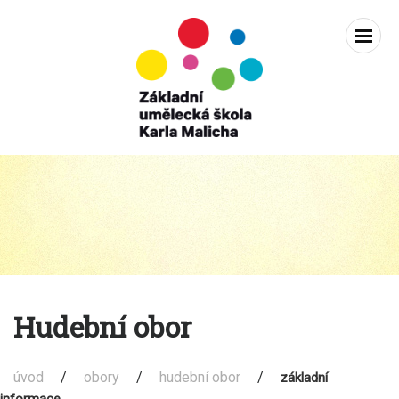
Zobra
navig
Základní
Přejít
k
umělecká
obsahu
škola
karla
Hudební obor
Malicha
Holice
úvod
/
obory
/
hudební obor
/
základní